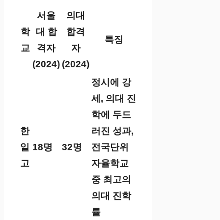
서울
의대
학
대 합
합격
특징
교
격자
자
(2024)
(2024)
정시에 강
세, 의대 진
학에 두드
한
러진 성과,
일
18명
32명
전국단위
고
자율학교
중 최고의
의대 진학
률