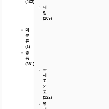
(432)
대
입
(209)
미
분
류
(1)
중
등
(381)
국
제
고
외
고
(122)
영