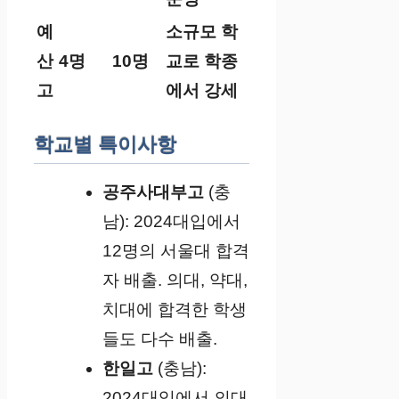
예
소규모 학
산
4명
10명
교로 학종
고
에서 강세​
학교별 특이사항
공주사대부고
(충
남): 2024대입에서
12명의 서울대 합격
자 배출. 의대, 약대,
치대에 합격한 학생
들도 다수 배출.
한일고
(충남):
2024대입에서 의대