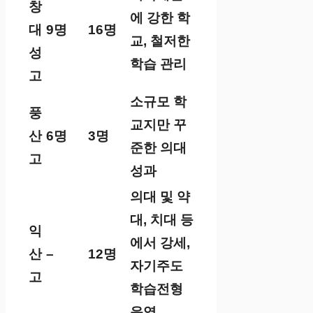
창
에 강한 학
대
9명
16명
교, 철저한
성
학습 관리​
고
소규모 학
풍
교지만 꾸
산
6명
3명
준한 의대
고
성과​
의대 및 약
대, 치대 등
익
에서 강세,
산
–
12명
자기주도
고
학습전형
운영​