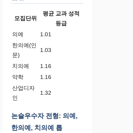
평균 교과 성적
모집단위
등급
의예
1.01
한의예(인
1.03
문)
치의예
1.16
약학
1.16
산업디자
1.32
인
논술우수자 전형: 의예,
한의예, 치의예 톱