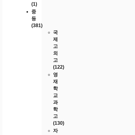
(1)
중
등
(381)
국
제
고
외
고
(122)
영
재
학
교
과
학
고
(130)
자