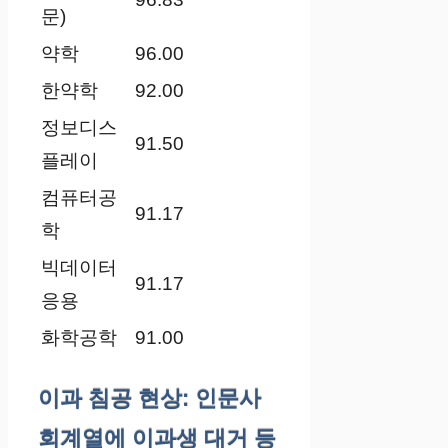
문)
약학
96.00
한약학
92.00
정보디스
91.50
플레이
컴퓨터공
91.17
학
빅데이터
91.17
응용
화학공학
91.00
이과 침공 현상: 인문사
회계열에 이과생 대거 등