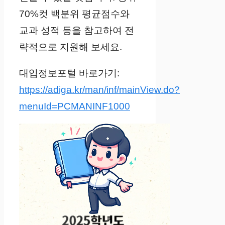
70%컷 백분위 평균점수와
교과 성적 등을 참고하여 전
략적으로 지원해 보세요.
대입정보포털 바로가기:
https://adiga.kr/man/inf/mainView.do?
menuId=PCMANINF1000