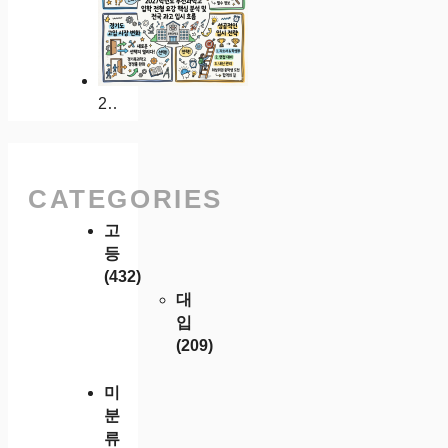
2027학년도 부천과학고 입학 전형 요강 핵심 분석 및 전국 과고 입시 흐름
CATEGORIES
고
등
(432)
대
입
(209)
미
분
류