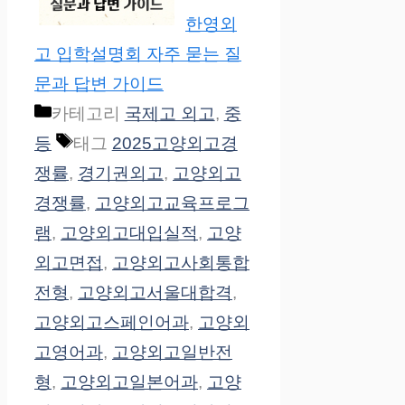
한영외
고 입학설명회 자주 묻는 질
문과 답변 가이드
카테고리
국제고 외고
,
중
등
태그
2025고양외고경
쟁률
,
경기권외고
,
고양외고
경쟁률
,
고양외고교육프로그
램
,
고양외고대입실적
,
고양
외고면접
,
고양외고사회통합
전형
,
고양외고서울대합격
,
고양외고스페인어과
,
고양외
고영어과
,
고양외고일반전
형
,
고양외고일본어과
,
고양