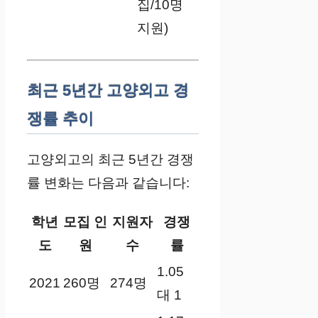
집/10명
지원)
최근 5년간 고양외고 경
쟁률 추이
고양외고의 최근 5년간 경쟁
률 변화는 다음과 같습니다:
학년
모집 인
지원자
경쟁
도
원
수
률
1.05
2021
260명
274명
대 1