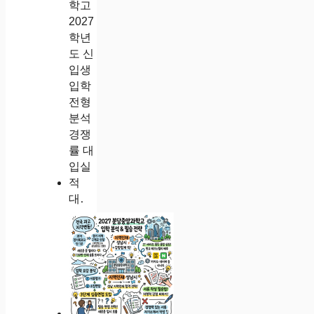
대전동신과학고 2027학년도 신입생 입학 전형 분석 경쟁률 대입실적