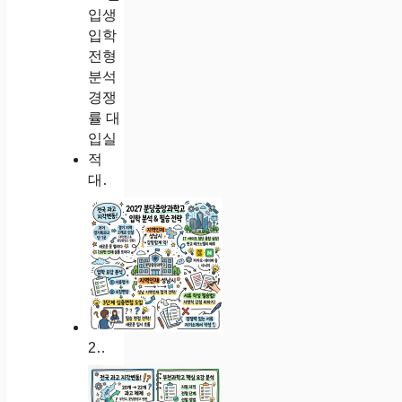
대전동신과학고 2027학년도 신입생 입학 전형 분석 경쟁률 대입실적
2027학년도 분당중앙과학고 입학 전형 요강 분석 및 성남 지역인재 합격 전략