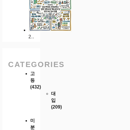
2027학년도 부천과학고 입학 전형 요강 핵심 분석 및 전국 과고 입시 흐름
CATEGORIES
고
등
(432)
대
입
(209)
미
분