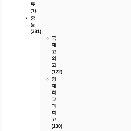
류
(1)
중
등
(381)
국
제
고
외
고
(122)
영
재
학
교
과
학
고
(130)