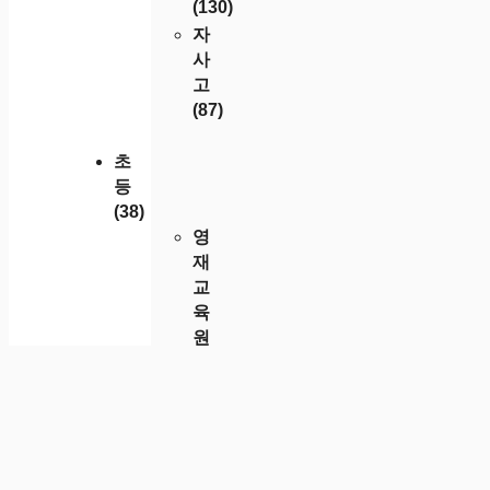
(130)
자
사
고
(87)
초
등
(38)
영
재
교
육
원
(31)
© 2026 EDU STORY
• 제작됨
GeneratePress