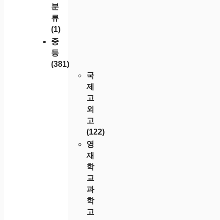
분
류
(1)
중
등
(381)
국
제
고
외
고
(122)
영
재
학
교
과
학
고