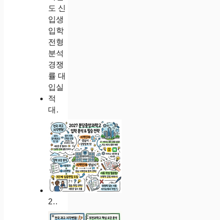
대전동신과학고 2027학년도 신입생 입학 전형 분석 경쟁률 대입실적
2027학년도 분당중앙과학고 입학 전형 요강 분석 및 성남 지역인재 합격 전략