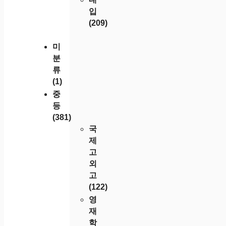
입
(209)
미
분
류
(1)
중
등
(381)
국
제
고
외
고
(122)
영
재
학