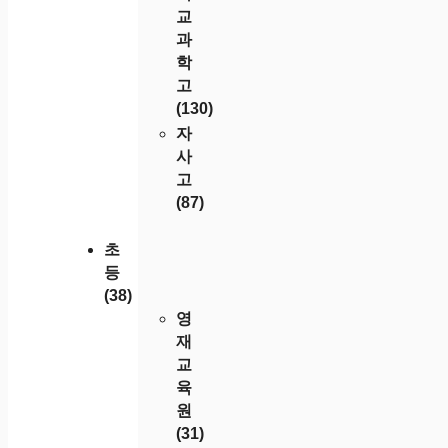
교
과
학
고
(130)
자
사
고
(87)
초
등
(38)
영
재
교
육
원
(31)