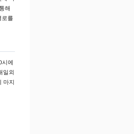
 통해
경로를
10시에
 대일외
히 마지