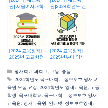
[2024 영재교육
[2024 영재교육
원] 서울여자대학
원]2024학년도 건
교 정보보호영재
양대학교 정보보
교육원, 2024학년
호영재교육원 모
도 영재교육대상
집, 지원 방법은?
자 모집
[2024 교육정책]
[2024 교육정책]
2025년 고교학점
2025년부터 영재
제 전면실시
학교 재학생, 4대
과학기술원 조기
카
영재학교 과학고
,
고등
,
중등
진학 가능해진다.
테
태
2024학년도 목포대학교 정보보호 영재교
고
그
육원 모집 요강
,
2024학년도 영재교육원
,
고등
리
학생
,
목포대학교
,
목포대학교 정보보호 영재
교육원
,
영재교육원
,
인터넷
,
정보보호영재교