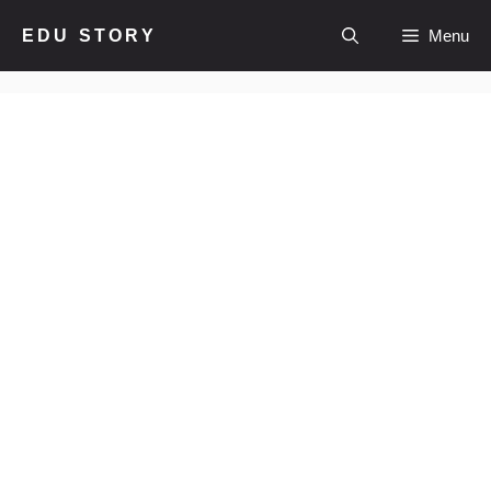
컨
EDU STORY
Menu
텐
츠
로
건
너
뛰
기