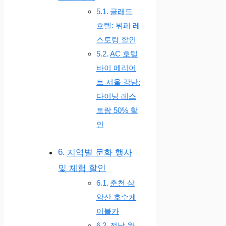
글래드
호텔: 뷔페 레
스토랑 할인
AC 호텔
바이 메리어
트 서울 강남:
다이닝 레스
토랑 50% 할
인
지역별 문화 행사
및 체험 할인
춘천 삼
악산 호수케
이블카
전남 완