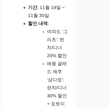
기간
: 11월 14일 ~
11월 30일
할인 내역
:
여의도 ‘그
리츠’: 런
치/디너
20% 할인
메종 글래
드 제주
‘삼다정’:
런치/디너
30% 할인
+ 포토이