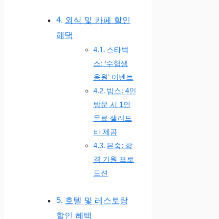
외식 및 카페 할인
혜택
스타벅
스: ‘수험생
응원’ 이벤트
빕스: 4인
방문 시 1인
무료 샐러드
바 제공
본죽: 합
격 기원 프로
모션
호텔 및 레스토랑
할인 혜택