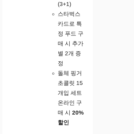
(3+1)
스타벅스
카드로 특
정 푸드 구
매 시 추가
별 2개 증
정
돌체 핑거
초콜릿 15
개입 세트
온라인 구
매 시
20%
할인