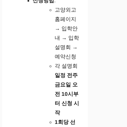
신청방법
:
고양외고
홈페이지
→ 입학안
내 → 입학
설명회 →
예약신청
각 설명회
일정 전주
금요일 오
전 10시부
터 신청 시
작
1회당 선