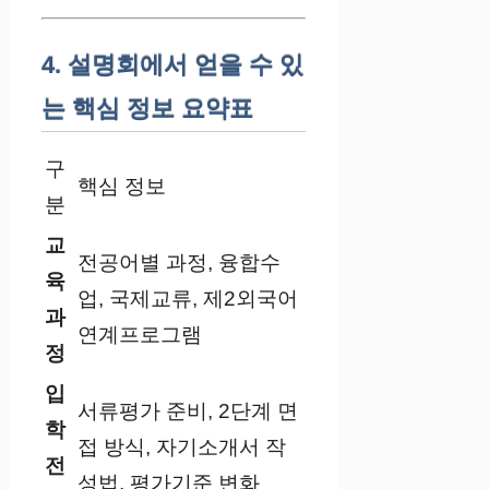
4. 설명회에서 얻을 수 있
는 핵심 정보 요약표
구
핵심 정보
분
교
전공어별 과정, 융합수
육
업, 국제교류, 제2외국어
과
연계프로그램
정
입
서류평가 준비, 2단계 면
학
접 방식, 자기소개서 작
전
성법, 평가기준 변화