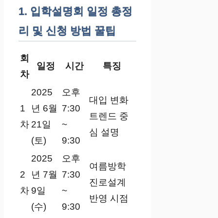
1. 입학설명회 일정 총정
리 및 신청 방법 꿀팁
회
일정
시간
특징
차
2025
오후
대입 변화
1
년 6월
7:30
트렌드 중
차
21일
~
심 설명
(토)
9:30
2025
오후
여름방학
2
년 7월
7:30
진로설계
차
9일
~
반영 시점
(수)
9:30