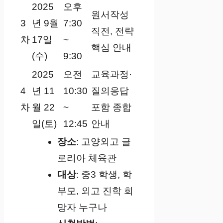
2025
오후
원서작성
3
년 9월
7:30
직전, 전략
차
17일
~
핵심 안내
(수)
9:30
2025
오전
교육과정·
4
년 11
10:30
질의응답
차
월 22
~
포함 종합
일(토)
12:45
안내
장소
: 고양외고 글
로리아 체육관
대상
: 중3 학생, 학
부모, 외고 진학 희
망자 누구나