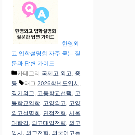
한영외
고 입학설명회 자주 묻는 질
문과 답변 가이드
카테고리
국제고 외고
,
중
등
태그
2026학년도입시
,
경기외고
,
고등학교선택
,
고
등학교입학
,
고양외고
,
고양
외고설명회
,
면접전형
,
서울
대합격
,
외고대입전략
,
외고
입시
,
외고전형
,
외국어고등