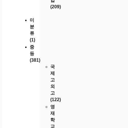
입
(209)
미
분
류
(1)
중
등
(381)
국
제
고
외
고
(122)
영
재
학
교