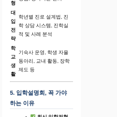
형
대
학년별 진로 설계법, 진
입
학 상담 시스템, 진학실
전
적 및 사례 분석
략
학
기숙사 운영, 학생 자율
교
동아리, 교내 활동, 장학
생
제도 등
활
5. 입학설명회, 꼭 가야
하는 이유
최신 입학전형