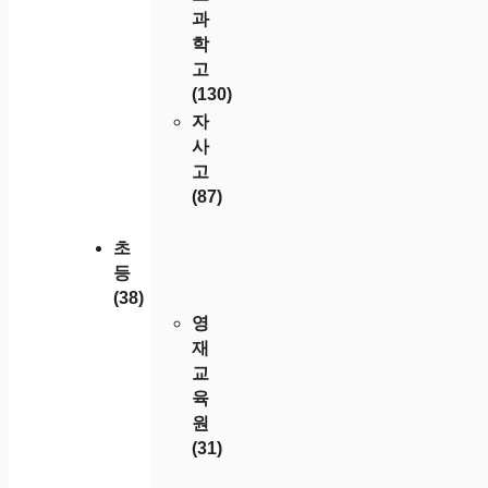
과
학
고
(130)
자
사
고
(87)
초
등
(38)
영
재
교
육
원
(31)