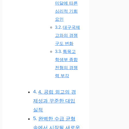
미달에 따른
심리적 기회
요인
대구국제
고와의 경쟁
구도 변화
특목고
학생부 종합
전형의 경쟁
력 부각
4. 공립 외고의 경
제성과 꾸준한 대입
실적
완벽한 수급 균형
속에서 시작될 새로운