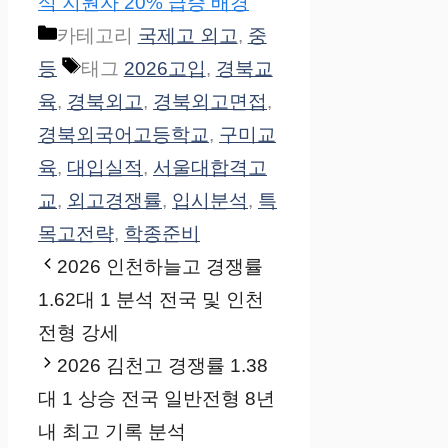
석 지원자 20% 급증 배경
카테고리
국제고 외고
,
중
등
태그
2026고입
,
경북교
육
,
경북외고
,
경북외고면접
,
경북외국어고등학교
,
구미교
육
,
대입실적
,
서울대합격고
교
,
외고경쟁률
,
입시분석
,
특
목고전략
,
학종준비
2026 인천하늘고 경쟁률
1.62대 1 분석 전국 및 인천
전형 강세
2026 김천고 경쟁률 1.38
대 1 상승 전국 일반전형 8년
내 최고 기록 분석