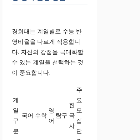
경희대는 계열별로 수능 반
영비율을 다르게 적용합니
다. 자신의 강점을 극대화할
수 있는 계열을 선택하는 것
이 중요합니다.
주
계
요
한
열
영
모
국어
수학
탐구
국
구
어
집
사
분
단