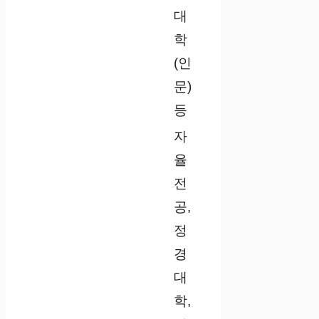
대
학
(인
문)
등
자
율
전
공,
정
경
대
학,