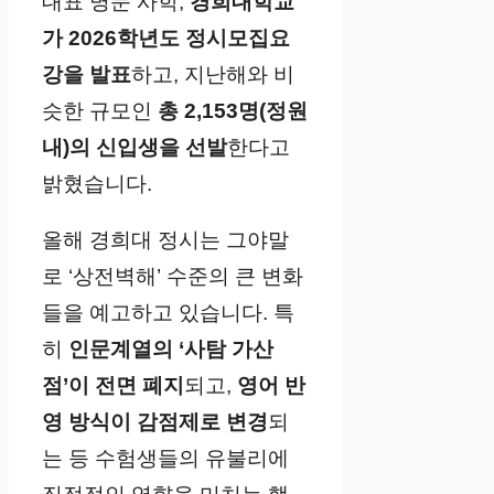
대표 명문 사학,
경희대학교
가 2026학년도 정시모집요
강을 발표
하고, 지난해와 비
슷한 규모인
총 2,153명(정원
내)의 신입생을 선발
한다고
밝혔습니다.
올해 경희대 정시는 그야말
로 ‘상전벽해’ 수준의 큰 변화
들을 예고하고 있습니다. 특
히
인문계열의 ‘사탐 가산
점’이 전면 폐지
되고,
영어 반
영 방식이 감점제로 변경
되
는 등 수험생들의 유불리에