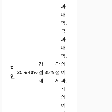
과
대
학,
공
과
대
학,
감
감
의
자
25%
40%
점
35%
점
예
연
제
제
과,
치
의
예