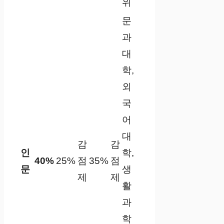
위
문
과
대
학,
외
국
어
대
감
감
인
학,
40%
25%
점
35%
점
문
생
제
제
활
과
학