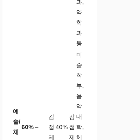
과,
약
학
과
등
미
술
학
부,
음
악
예
감
감
대
술/
60%
–
점
40%
점
학,
체
제
제
체