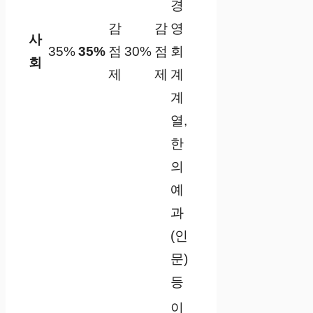
경
감
감
영
사
35%
35%
점
30%
점
회
회
제
제
계
계
열,
한
의
예
과
(인
문)
등
이