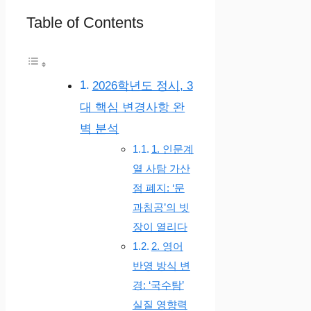
Table of Contents
2026학년도 정시, 3
대 핵심 변경사항 완
벽 분석
1. 인문계
열 사탐 가산
점 폐지: ‘문
과침공’의 빗
장이 열리다
2. 영어
반영 방식 변
경: ‘국수탐’
실질 영향력