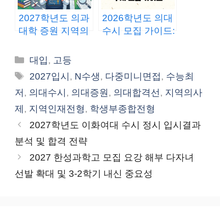
2027학년도 의과
2026학년도 의대
대학 증원 지역의
수시 모집 가이드:
사제 도입 대입 전
혼란 속 전략 수립
략 분석
의 중요성
카
대입
,
고등
테
태
2027입시
,
N수생
,
다중미니면접
,
수능최
고
그
저
,
의대수시
,
의대증원
,
의대합격선
,
지역의사
리
제
,
지역인재전형
,
학생부종합전형
2027학년도 이화여대 수시 정시 입시결과
분석 및 합격 전략
2027 한성과학고 모집 요강 해부 다자녀
선발 확대 및 3-2학기 내신 중요성