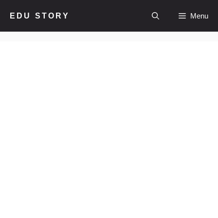
컨
EDU STORY
Menu
텐
츠
로
건
너
뛰
기