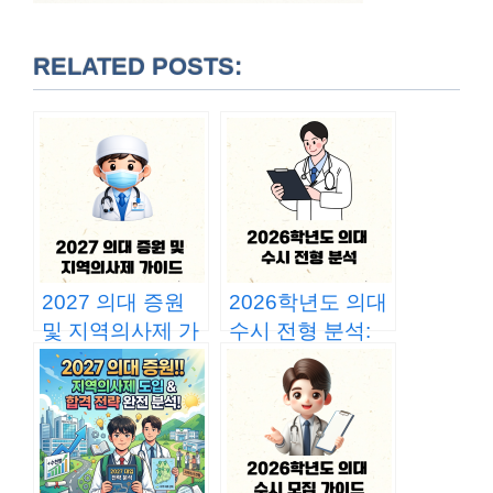
RELATED POSTS:
2027 의대 증원
2026학년도 의대
및 지역의사제 가
수시 전형 분석:
이드: 합격선 변화
정원 원복, 지역인
와 10년 복무 분
재 확대, 그리고
석
‘사탐런’의 변수