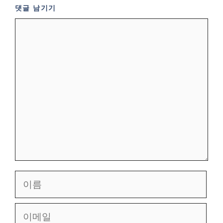
댓글 남기기
댓
글
이
름
이