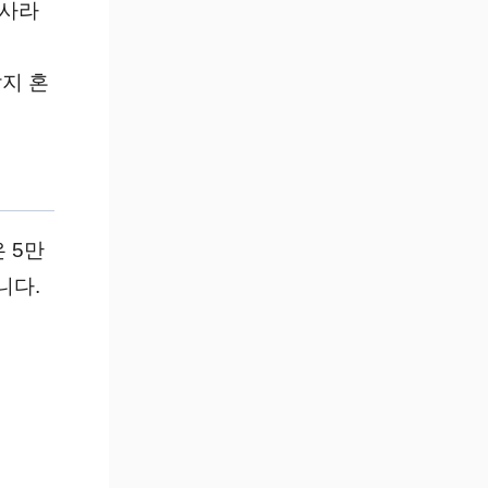
 사라
지 혼
 5만
니다.