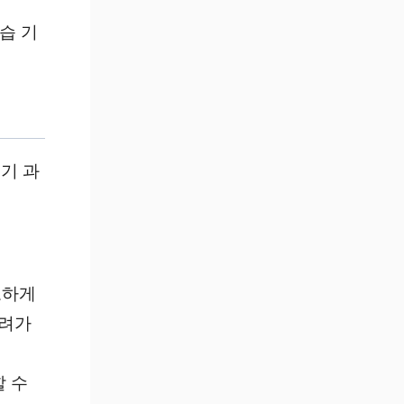
습 기
기 과
도하게
우려가
할 수