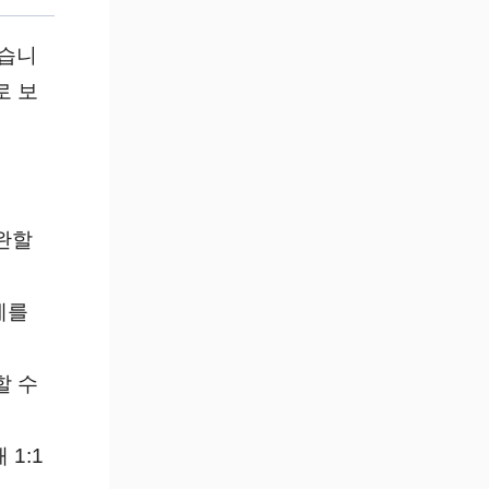
있습니
로 보
보완할
제를
할 수
1:1