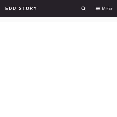
컨
EDU STORY
Menu
텐
츠
로
건
너
뛰
기