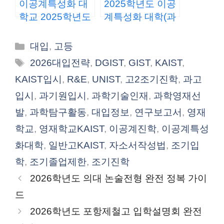
이공계특성화 대
2025학년도 이공
학교 2025학년도
계특성화 대학(과
수시모집 가이드
기원) 정시 모집
카
대입
,
고등
테
태
2026대입전략
,
DGIST
,
GIST
,
KAIST
,
고
그
KAIST입시
,
R&E
,
UNIST
,
고2조기진학
,
과고
리
입시
,
과기원입시
,
과학기술인재
,
과학영재선
발
,
과학탐구활동
,
대입정보
,
연구보고서
,
영재
학교
,
영재학교KAIST
,
이공계진학
,
이공계특성
화대학
,
일반고KAIST
,
자소서작성법
,
조기입
학
,
조기졸업제한
,
조기진학
2026학년도 의대 논술전형 완전 정복 가이
드
2026학년도 포항제철고 입학설명회 완전