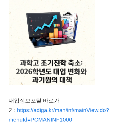
대입정보포털 바로가
기:
https://adiga.kr/man/inf/mainView.do?
menuId=PCMANINF1000